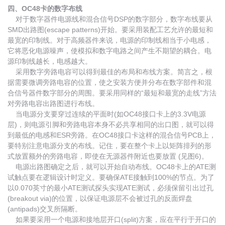
四、OC48卡的数字布线
对于数字器件电源线和混合信号DSP的数字部分，数字布线要从
SMD出路图(escape patterns)开始。要采用装配工艺允许的最短和
最宽的印制线。对于高频器件来说，电源的印制线相当于小电感，
它将恶化电源噪声，使模拟和数字电路之间产生不期望的耦合。电
源印制线越长，电感越大。
采用数字旁路电容可以得到最佳的布局和布线方案。简言之，根
据需要微调旁路电容的位置，使之安装方便并分布在数字部件和混
合信号器件数字部分的周围。要采用同样的“最短和最宽的走线”方法
对旁路电容出路图进行布线。
当电源分支要穿过连续的平面时(如OC48接口卡上的3.3V电源
层)，则电源引脚和旁路电容本身不必共享相同的出口图，就可以得
到最低的电感和ESR旁路。在OC48接口卡这样的混合信号PCB上，
要特别注意电源分支的布线。记住，要在整个卡上以矩阵排列的形
式放置额外的旁路电容，即使在无源器件附近也要放置 (见图6)。
电源出路图确定之后，就可以开始自动布线。OC48卡上的ATE测
试触点要在逻辑设计时定义。要确保ATE接触到100%的节点。为了
以0.070英寸的最小ATE测试探头实现ATE测试，必须保留引出过孔
(breakout via)的位置，以保证电源层不会被过孔的反面焊盘
(antipads)交叉所隔断。
如果要采用一个电源和接地层开口(split)方案，应在平行于开口的