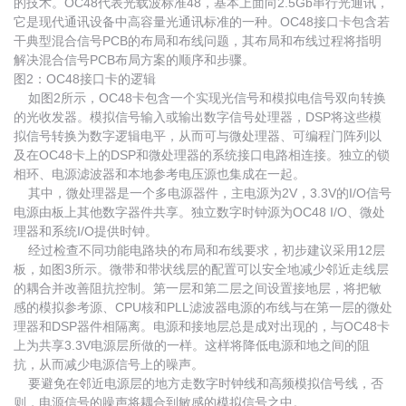
的技术。OC48代表光载波标准48，基本上面向2.5Gb串行光通讯，
它是现代通讯设备中高容量光通讯标准的一种。OC48接口卡包含若
干典型混合信号PCB的布局和布线问题，其布局和布线过程将指明
解决混合信号PCB布局方案的顺序和步骤。
图2：OC48接口卡的逻辑
如图2所示，OC48卡包含一个实现光信号和模拟电信号双向转换
的光收发器。模拟信号输入或输出数字信号处理器，DSP将这些模
拟信号转换为数字逻辑电平，从而可与微处理器、可编程门阵列以
及在OC48卡上的DSP和微处理器的系统接口电路相连接。独立的锁
相环、电源滤波器和本地参考电压源也集成在一起。
其中，微处理器是一个多电源器件，主电源为2V，3.3V的I/O信号
电源由板上其他数字器件共享。独立数字时钟源为OC48 I/O、微处
理器和系统I/O提供时钟。
经过检查不同功能电路块的布局和布线要求，初步建议采用12层
板，如图3所示。微带和带状线层的配置可以安全地减少邻近走线层
的耦合并改善阻抗控制。第一层和第二层之间设置接地层，将把敏
感的模拟参考源、CPU核和PLL滤波器电源的布线与在第一层的微处
理器和DSP器件相隔离。电源和接地层总是成对出现的，与OC48卡
上为共享3.3V电源层所做的一样。这样将降低电源和地之间的阻
抗，从而减少电源信号上的噪声。
要避免在邻近电源层的地方走数字时钟线和高频模拟信号线，否
则，电源信号的噪声将耦合到敏感的模拟信号之中。