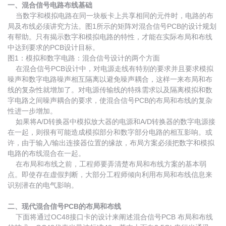
一、混合信号电路布线基础
当数字和模拟电路在同一块板卡上共享相同的元件时，电路的布
局及布线必须讲究方法。图1所示的矩阵对混合信号PCB的设计规划
有帮助。只有揭示数字和模拟电路的特性，才能在实际布局和布线
中达到要求的PCB设计目标。
图1：模拟和数字电路：混合信号设计的两个方面
在混合信号PCB设计中，对电源走线有特别的要求并且要求模拟
噪声和数字电路噪声相互隔离以避免噪声耦合，这样一来布局和布
线的复杂性就增加了。对电源传输线的特殊需求以及隔离模拟和数
字电路之间噪声耦合的要求，使混合信号PCB的布局和布线的复杂
性进一步增加。
如果将A/D转换器中模拟放大器的电源和A/D转换器的数字电源接
在一起，则很有可能造成模拟部分和数字部分电路的相互影响。或
许，由于输入/输出连接器位置的缘故，布局方案必须把数字和模拟
电路的布线混合在一起。
在布局和布线之前，工程师要弄清楚布局和布线方案的基本弱
点。即使存在虚假判断，大部分工程师倾向利用布局和布线信息来
识别潜在的电气影响。
二、现代混合信号PCB的布局和布线
下面将通过OC48接口卡的设计来阐述混合信号PCB 布局和布线