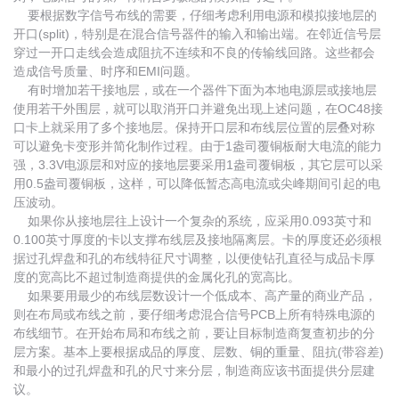
要根据数字信号布线的需要，仔细考虑利用电源和模拟接地层的
开口(split)，特别是在混合信号器件的输入和输出端。在邻近信号层
穿过一开口走线会造成阻抗不连续和不良的传输线回路。这些都会
造成信号质量、时序和EMI问题。
有时增加若干接地层，或在一个器件下面为本地电源层或接地层
使用若干外围层，就可以取消开口并避免出现上述问题，在OC48接
口卡上就采用了多个接地层。保持开口层和布线层位置的层叠对称
可以避免卡变形并简化制作过程。由于1盎司覆铜板耐大电流的能力
强，3.3V电源层和对应的接地层要采用1盎司覆铜板，其它层可以采
用0.5盎司覆铜板，这样，可以降低暂态高电流或尖峰期间引起的电
压波动。
如果你从接地层往上设计一个复杂的系统，应采用0.093英寸和
0.100英寸厚度的卡以支撑布线层及接地隔离层。卡的厚度还必须根
据过孔焊盘和孔的布线特征尺寸调整，以便使钻孔直径与成品卡厚
度的宽高比不超过制造商提供的金属化孔的宽高比。
如果要用最少的布线层数设计一个低成本、高产量的商业产品，
则在布局或布线之前，要仔细考虑混合信号PCB上所有特殊电源的
布线细节。在开始布局和布线之前，要让目标制造商复查初步的分
层方案。基本上要根据成品的厚度、层数、铜的重量、阻抗(带容差)
和最小的过孔焊盘和孔的尺寸来分层，制造商应该书面提供分层建
议。