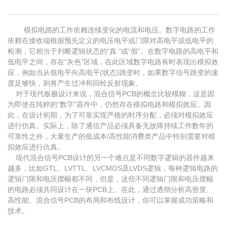
模拟电路的工作依赖连续变化的电流和电压。数字电路的工作
依赖在接收端根据预先定义的电压电平或门限对高电平或低电平的
检测，它相当于判断逻辑状态的“真 ”或“假”。在数字电路的高电平和
低电平之间，存在“灰色”区域，在此区域数字电路有时表现出模拟效
应，例如当从低电平向高电平(状态)跳变时，如果数字信号跳变的速
度足够快，则将产生过冲和回铃反射现象。
对于现代板极设计来说，混合信号PCB的概念比较模糊，这是因
为即使在纯粹的“数字”器件中，仍然存在模拟电路和模拟效应。因
此，在设计初期，为了可靠实现严格的时序分配，必须对模拟效应
进行仿真。实际上，除了通信产品必须具备无故障持续工作数年的
可靠性之外，大量生产的低成本/高性能消费类产品中特别需要对模
拟效应进行仿真。
现代混合信号PCB设计的另一个难点是不同数字逻辑的器件越来
越多，比如GTL、LVTTL、LVCMOS及LVDS逻辑，每种逻辑电路的
逻辑门限和电压摆幅都不同，但是，这些不同逻辑门限和电压摆幅
的电路必须共同设计在一块PCB上。在此，通过透彻分析高密度、
高性能、混合信号PCB的布局和布线设计，你可以掌握成功策略和
技术。