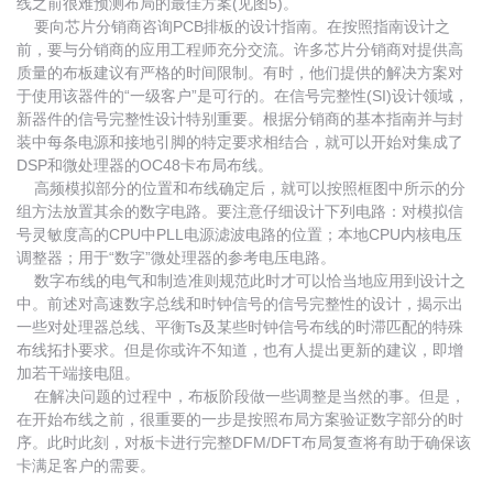
线之前很难预测布局的最佳方案(见图5)。
要向芯片分销商咨询PCB排板的设计指南。在按照指南设计之
前，要与分销商的应用工程师充分交流。许多芯片分销商对提供高
质量的布板建议有严格的时间限制。有时，他们提供的解决方案对
于使用该器件的“一级客户”是可行的。在信号完整性(SI)设计领域，
新器件的信号完整性设计特别重要。根据分销商的基本指南并与封
装中每条电源和接地引脚的特定要求相结合，就可以开始对集成了
DSP和微处理器的OC48卡布局布线。
高频模拟部分的位置和布线确定后，就可以按照框图中所示的分
组方法放置其余的数字电路。要注意仔细设计下列电路：对模拟信
号灵敏度高的CPU中PLL电源滤波电路的位置；本地CPU内核电压
调整器；用于“数字”微处理器的参考电压电路。
数字布线的电气和制造准则规范此时才可以恰当地应用到设计之
中。前述对高速数字总线和时钟信号的信号完整性的设计，揭示出
一些对处理器总线、平衡Ts及某些时钟信号布线的时滞匹配的特殊
布线拓扑要求。但是你或许不知道，也有人提出更新的建议，即增
加若干端接电阻。
在解决问题的过程中，布板阶段做一些调整是当然的事。但是，
在开始布线之前，很重要的一步是按照布局方案验证数字部分的时
序。此时此刻，对板卡进行完整DFM/DFT布局复查将有助于确保该
卡满足客户的需要。