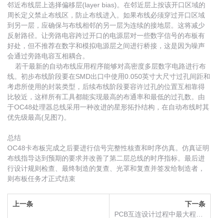
邻近布线层上选择偏移层(layer bias)。在邻近层上按该开口区域的
周长定义禁止布线区，防止布线进入。如果布线必须穿过开口区域
到另一层，应确保与布线相邻的另一层为连续的接地层。这将减少
反射路径。让旁路电容跨过开口的电源层对一些数字信号的布板有
好处，但不推荐在数字和模拟电源层之间进行桥接，这是因为噪声
会通过旁路电容互相耦合。
若干最新的自动布线应用程序能够对高密度多层数字电路进行布
线。初步布线阶段要在SMD出口中使用0.050英寸大尺寸过孔间距和
考虑所使用的封装类型，后续布线阶段要容许过孔的位置互相靠得
比较近，这样所有工具都能实现最高的布通率和最低的过孔数。由
于OC48处理器总线采用一种改进的星形拓扑结构，在自动布线时其
优先级最高(见图7)。
总结
OC48卡布板完成之后要进行信号完整性核查和时序仿真。仿真证明
布线指导达到预期的要求并改善了第二层总线的时序指标。最后进
行设计规则检查、最终制造的复查、光罩和复查并签发给制造者，
则布板任务才正式结束
上一条
下一条
PCB互连设计过程中最大程度降低RF效应的基本方法