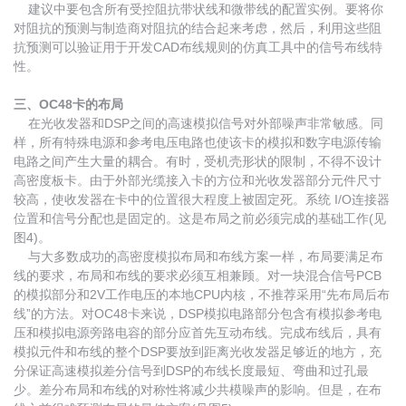
建议中要包含所有受控阻抗带状线和微带线的配置实例。要将你
对阻抗的预测与制造商对阻抗的结合起来考虑，然后，利用这些阻
抗预测可以验证用于开发CAD布线规则的仿真工具中的信号布线特
性。
三、OC48卡的布局
在光收发器和DSP之间的高速模拟信号对外部噪声非常敏感。同
样，所有特殊电源和参考电压电路也使该卡的模拟和数字电源传输
电路之间产生大量的耦合。有时，受机壳形状的限制，不得不设计
高密度板卡。由于外部光缆接入卡的方位和光收发器部分元件尺寸
较高，使收发器在卡中的位置很大程度上被固定死。系统 I/O连接器
位置和信号分配也是固定的。这是布局之前必须完成的基础工作(见
图4)。
与大多数成功的高密度模拟布局和布线方案一样，布局要满足布
线的要求，布局和布线的要求必须互相兼顾。对一块混合信号PCB
的模拟部分和2V工作电压的本地CPU内核，不推荐采用“先布局后布
线”的方法。对OC48卡来说，DSP模拟电路部分包含有模拟参考电
压和模拟电源旁路电容的部分应首先互动布线。完成布线后，具有
模拟元件和布线的整个DSP要放到距离光收发器足够近的地方，充
分保证高速模拟差分信号到DSP的布线长度最短、弯曲和过孔最
少。差分布局和布线的对称性将减少共模噪声的影响。但是，在布